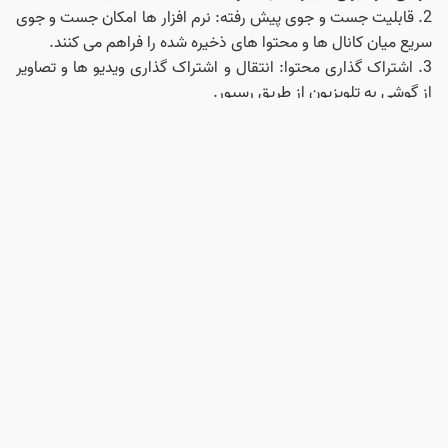
2. قابلیت جست و جوی پیش رفته: نرم‌ افزار ها امکان جست و جوی
سریع میان کانال‌ ها و محتوا های ذخیره‌ شده را فراهم می‌ کنند.
3. اشتراک‌ گذاری محتوا: انتقال و اشتراک‌ گذاری ویدیو ها و تصاویر
از گوشی به تلویزیون از طریق رسیور.
4. به‌ روز رسانی خودکار: امکان دانلود و نصب آپدیت های نرم‌ افزاری
رسیور با استفاده از گوشی.
5. صرفه‌ جویی در زمان: نیازی به تنظیمات پیچیده وجود ندارد و همه
چیز از طریق رابط کاربری ساده نرم‌ افزار انجام می‌ شود.
معایب استفاده از نرم‌ افزار اتصال گوشی به رسیور:
1. مشکلات امنیتی: در صورت عدم رعایت نکات امنیتی، اطلاعات
شخصی شما ممکن است در معرض خطر قرار گیرد.
2. نیاز به اینترنت پایدار: برای عمل کرد صحیح، اتصال اینترنتی
قدرتمند و بدون وقفه ضروری است.
3. محدودیت در سازگاری: بعضی مدل‌ های مدیا استار ممکن است با
نرم‌ افزار های موجود سازگاری کامل نداشته باشند.
4. کاهش سرعت گوشی: نرم‌ افزار های سنگین ممکن است منابع
گوشی را مصرف کنند و باعث کندی عملکرد آن شوند.
سوالات متداول کاربران: