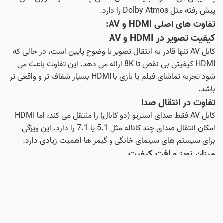
پیش رفته مثل Dolby Atmos را دارد.
تفاوت های اصلی HDMI و AV:
کیفیت تصویر در HDMI و AV
کابل AV تنها قادر به انتقال تصویر با وضوح پایین است، در حالی که
HDMI کیفیتی بی نقص تا 8K ارائه می دهد. این تفاوت باعث می
شود تجربه تماشای فیلم یا بازی با HDMI بسیار شفاف تر و واقعی تر
باشد.
تفاوت در انتقال صدا
کابل AV فقط صدای استریو (دو کانال) را منتقل می کند، اما HDMI
امکان انتقال صدای چند کاناله مثل 5.1 یا 7.1 را دارد. این ویژگی
برای سیستم های سینمای خانگی و گیمر ها اهمیت زیادی دارد.
میزان نویز و افت کیفیت
انتقال آنالوگ در کابل AV باعث می شود نویز و افت کیفیت بیشتر
باشد. در مقابل، HDMI به دلیل دیجیتال بودن، صدا و تصویر را بدون
افت و با وضوح کامل منتقل می کند.
مزایا و معایب هر کابل:
مزایای استفاده از کابل AV