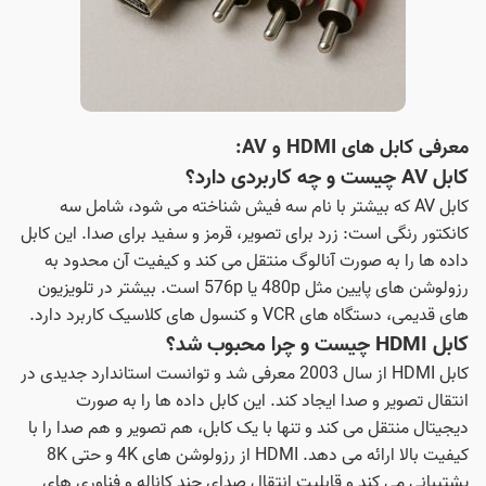
معرفی کابل های HDMI و AV:
کابل AV چیست و چه کاربردی دارد؟
کابل AV که بیشتر با نام سه فیش شناخته می شود، شامل سه
کانکتور رنگی است: زرد برای تصویر، قرمز و سفید برای صدا. این کابل
داده ها را به صورت آنالوگ منتقل می کند و کیفیت آن محدود به
رزولوشن های پایین مثل 480p یا 576p است. بیشتر در تلويزيون
های قدیمی، دستگاه های VCR و کنسول های کلاسیک کاربرد دارد.
کابل HDMI چیست و چرا محبوب شد؟
کابل HDMI از سال 2003 معرفی شد و توانست استاندارد جدیدی در
انتقال تصویر و صدا ایجاد کند. این کابل داده ها را به صورت
دیجیتال منتقل می کند و تنها با یک کابل، هم تصویر و هم صدا را با
کیفیت بالا ارائه می دهد. HDMI از رزولوشن های 4K و حتی 8K
پشتیبانی می کند و قابلیت انتقال صدای چند کاناله و فناوری های