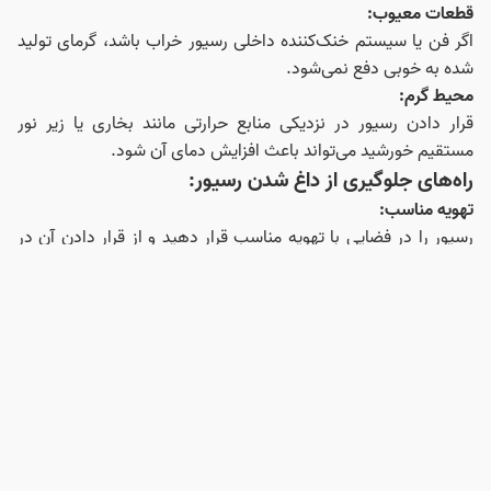
قطعات معیوب:
اگر فن یا سیستم خنک‌کننده داخلی رسیور خراب باشد، گرمای تولید
شده به خوبی دفع نمی‌شود.
محیط گرم:
قرار دادن رسیور در نزدیکی منابع حرارتی مانند بخاری یا زیر نور
مستقیم خورشید می‌تواند باعث افزایش دمای آن شود.
راه‌های جلوگیری از داغ شدن رسیور:
تهویه مناسب:
رسیور را در فضایی با تهویه مناسب قرار دهید و از قرار دادن آن در
فضاهای بسته یا تنگ خودداری کنید.
حداقل 5 تا 10 سانتیمتر فاصله از دیوارها یا وسایل دیگر حفظ کنید تا
هوا به راحتی جریان یابد.
دور از منابع حرارتی:
رسیور را از دستگاه های گرمازا مانند تلویزیون، کنسول بازی، لامپ
های حرارتی یا سیستم های گرمایشی دور نگه دارید.
استفاده از فن خنک کننده:
اگر رسیور شما به طور مداوم گرم میشود، میتوانید از فن های خنک
کننده اکسترنال استفاده کنید تا دمای آن را کاهش دهید.