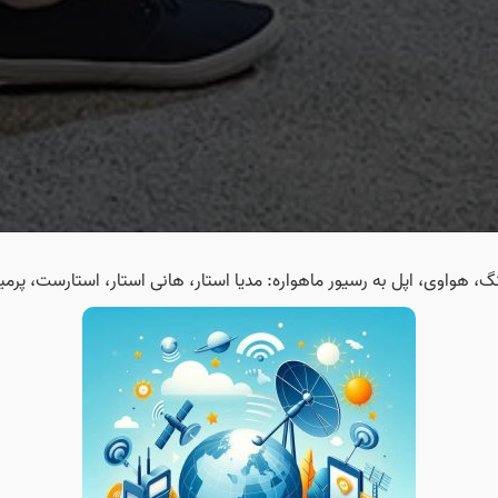
هواوی، اپل به رسیور ماهواره: مدیا استار، هانی استار، استارست، پرم