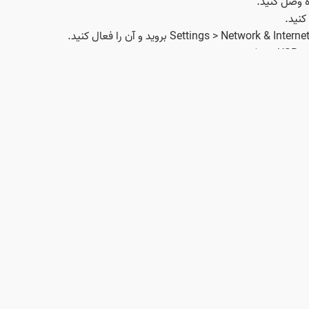
اگر رسیور ماهواره شما از مودم USB پشتیبانی میکند، میتوانید از یک مودم USB همراه اس
 برخی از خدمات ماهواره ای کافی نباشد، بنابراین مطمئن شوید که سرع
ره ممکن است حجم زیادی مصرف کند، بنابراین به محدودیت حجم اینترنت خ
ه رسیور ماهواره وصل کنید.🧑‍🔧
به کانال تلگرام ما بپیوندید