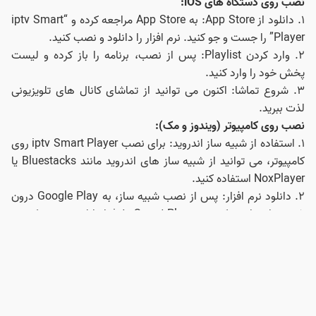
نصب روی دستگاه‌ های iOS:
۱. دانلود از App Store: به App Store مراجعه کرده و “iptv Smart
Player” را جست و جو کنید. نرم‌ افزار را دانلود و نصب کنید.
۲. وارد کردن Playlist: پس از نصب، برنامه را باز کرده و لیست
پخش خود را وارد کنید.
۳. شروع تماشا: اکنون می‌ توانید از تماشای کانال‌ های تلویزیونی
لذت ببرید.
نصب روی کامپیوتر (ویندوز و مک):
۱. استفاده از شبیه‌ ساز اندروید: برای نصب iptv Smart Player روی
کامپیوتر، می‌ توانید از شبیه‌ ساز های اندروید مانند Bluestacks یا
NoxPlayer استفاده کنید.
۲. دانلود نرم‌ افزار: پس از نصب شبیه‌ ساز، به Google Play درون
شبیه‌ ساز مراجعه کرده و iptv Smart Player را دانلود و نصب کنید.
۳. وارد کردن Playlist: مانند مراحل قبل، لیست پخش خود را وارد
کرده و شروع به تماشا کنید.
سوالات متداول درباره iptv Smart Player:
۱. iptv Smart Player چیست؟