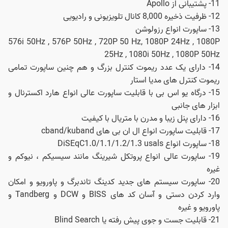
11- پشتیبانی از Apollo
12- ظرفیت ذخیره 8,000 کانال تلویزیونی و رادیویی
13- ساپورت انواع رزولوشن
576i 50Hz , 576P 50Hz , 720P 50 Hz, 1080P 24Hz , 1080P
25Hz , 1080i 50Hz , 1080P 50Hz
14- دارای یک عدد ریموت کنترل بزرگ و هم چنین ساپورت تمامی
ریموت‌ کنترل‌ های مدیا استار
15- درگاه یو‌ اس‌ بی با قابلیت ساپورت عالی انواع هارد اکسترنال و
ابزار های جانبی
16- دارای پنل زیبا و مدرن با متریال با کیفیت
17- قابلیت ساپورت انواع ال ان بی های cband/kuband
18- ساپورت انواع DiSEqC1.0/1.1/1.2/1.3 usals
19- ساپورت عالی انواع پروتکل شیرینگ مانند سیسیکم ، نیوکم و
غیره
20- ساپورت سیستم‌ های جدید کدینگ تاندبرگ و پاورویو و امکان
وارد کردن دستی و آسان کد‌ های BISS و DCW و Tandberg و
پاورویو و غیره
21- قابلیت جست و جوی پیش رفته یا Blind Search