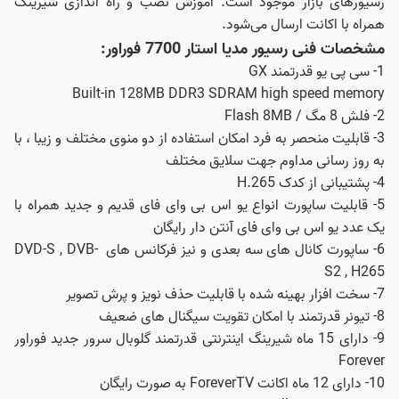
رسیورهای بازار موجود است. آموزش نصب و راه اندازی شیرینگ
همراه با اکانت ارسال می‌شود.
مشخصات فنی رسیور مدیا استار 7700 فوراور:
1- سی‌ پی‌ یو قدرتمند GX
Built-in 128MB DDR3 SDRAM high speed memory
2- فلش 8 مگ / Flash 8MB
3- قابلیت منحصر به فرد امکان استفاده از دو منوی مختلف و زیبا ، با
به روز رسانی‌ مداوم جهت سلایق مختلف
4- پشتیبانی از کدک H.265
5- قابلیت ساپورت انواع یو‌ اس‌ بی وای‌ فای قدیم و جدید همراه با
یک عدد یو‌ اس‌ بی‌ وای فای آنتن‌ دار رایگان
6- ساپورت کانال‌ های سه‌ بعدی و نیز فرکانس‌ های DVD-S , DVB-
S2 , H265
7- سخت‌ افزار بهینه شده با قابلیت حذف نویز و پرش تصویر
8- تیونر قدرتمند با امکان تقویت سیگنال‌ های ضعیف
9- دارای 15 ماه شیرینگ اینترنتی قدرتمند گلوبال سرور جدید فوراور
Forever
10- دارای 12 ماه اکانت ForeverTV به صورت رایگان