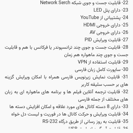
22- قابلیت جست و جوی شبکه Network Serch
23- دارای پنل LED
24- پشتیبانی از YouTube
25- دارای خروجی HDMI
26- دارای خروجی AV
27- قابلیت ویرایش PID
28- قابلیت جست و جوی چند ترانسپوندر یا فرکانس با هم و قابلیت
جست و جوی چند ماهواره هم زمان
29- قابلیت استفاده از VPN
30- ساپورت کامل زبان فارسی
31- قابلیت نمایش زیرنویس فارسی همراه با امکان ویرایش گزینه‌
های بر حسب سلیقه کاربر
32- قابلیت ترجمه آنلاین فیلم‌ ها و برنامه‌ های ماهواره‌ ای به زبان
های مختلف از جمله فارسی
33- دارای 8 دسته کانال‌ های مورد علاقه و امکان افزایش ‌دسته‌ ها
34- قابلیت ویرایش و حرکت کانال ها در فوریت و لیست دل خواه
35- قابلیت به روز رسانی از طریق درگاه RS-232
36- قابلیت آپ‌گرید از طریق USB