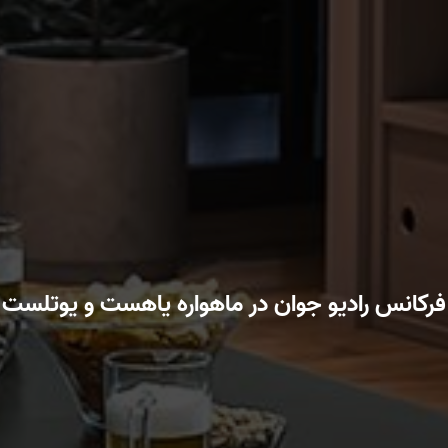
فرکانس رادیو جوان در ماهواره یاهست و یوتلست