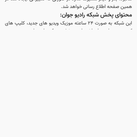
همین صفحه اطلاع رسانی خواهد شد.
محتوای پخش شبکه رادیو جوان:
این شبکه به‌ صورت ۲۴ ساعته موزیک ویدیو های جدید، کلیپ‌ های
کنسرت و برنامه‌ های اختصاصی پخش می‌ کند، از جمله:
آهنگ‌ های روز ایران و جهان (پاپ، رپ، سنتی و خارجی)
اپلیکیشن رسمی رادیو جوان (Radio Javan App):
برای تماشای آنلاین شبکه رادیو جوان، می‌ توانید از اپلیکیشن رسمی
آن استفاده کنید:
ویژگی‌ های اپلیکیشن رادیو جوان:
پخش زنده شبکه تصویری رادیو جوان
دانلود آهنگ و موزیک ویدیو با کیفیت بالا
آرشیو کامل برنامه‌ ها و موزیک‌ های منتشر شده
اعلان‌ های فوری برای انتشار آهنگ‌ های جدید
سؤالات متداول:
❓ آیا شبکه رادیو جوان رایگان است؟
✔️ بله، این شبکه به‌ صورت Free-to-Air پخش می‌ شود و نیاز به
اشتراک ندارد.