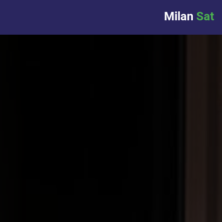
Milan
Sat