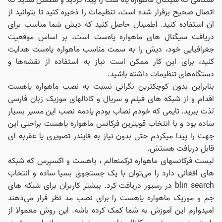
اتصال صحیح برقرار شده است، تنظیمات را ذخیره کنید تا بتوانید از
آن استفاده کنید. اطمینان حاصل کنید که دیش شما مناسب برای
دریافت سیگنال‌ های ماهواره یاه‌ست است، بر اساس موقعیت
جغرافیایی خود، دیش را به سمت مناسب ماهواره یاه‌ست هدایت
کنید، برای این کار ممکن است نیاز به استفاده از نقشه‌ها و
دستگاه‌های تنظیمات داشته باشید.
بنابراین بدون کوچکترین نگرانی نسبت به نصب ماهواره یاهست
اقدام و از شبکه های فیلم و سریال و کانالهای موزیک زبان فارسی
لذت ببرید. تایمی که خودم نصاب بودم یادمه نصب این مسیر بسیار
ساده بود و با انتخاب قویترین فرکانس ماهواره یاهست براحتی این
جهت را پیدا میکردم حتی بدون نیاز به فایندر تصویری یا عقربه ای
قابل دریافت هستش.
لیست فرکانسهای ماهواره ترکمنعالم ، یاهست و اکسپرس که شبکه
های افغانی دارد را می‌توان با یک جستجوی بسیا ساده و انتخاب
blin search در رسیور دریافت کرد. بیشتر کاربران برای شبکه های
جم و موزیک ماهواره یاهست را برای نصب مد نظر قرار می‌دهند
امیدوارم این آموزش به شما کمک کرده باشه. این روش معمولا از